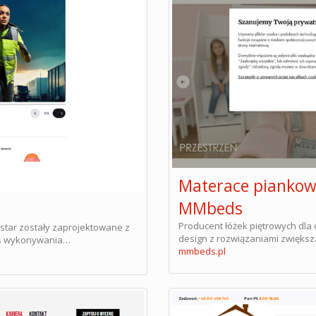
Materace piankowe
MMbeds
Producent łóżek piętrowych dl
star zostały zaprojektowane z
design z rozwiązaniami zwięks
as wykonywania…
mmbeds.pl