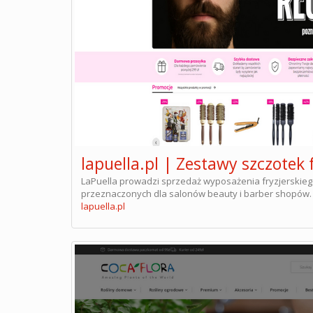
lapuella.pl | Zestawy szczotek 
LaPuella prowadzi sprzedaż wyposażenia fryzjerskie
przeznaczonych dla salonów beauty i barber shopów. 
lapuella.pl