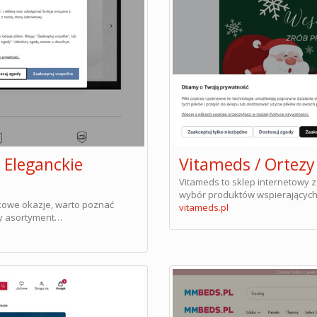
 Eleganckie
Vitameds / Ortez
Vitameds to sklep internetowy z
wybór produktów wspierających
tkowe okazje, warto poznać
vitameds.pl
ty asortyment…