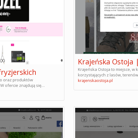
Krajeńska Ostoja 
Krajeńska Ostoja to miejsce, w
fryzjerskich
korzystających z lasów, terenów 
go oraz produktów
krajenskaostoja.pl
W ofercie znajdują się…