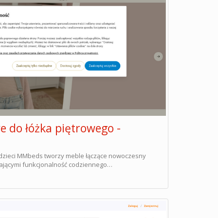
 do łóżka piętrowego -
a dzieci MMbeds tworzy meble łączące nowoczesny
zającymi funkcjonalność codziennego…