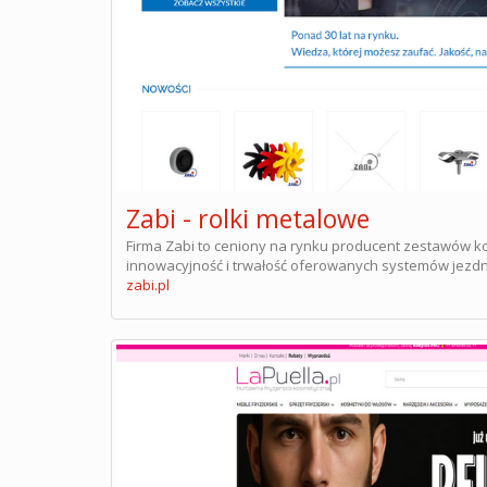
Zabi - rolki metalowe
Firma Zabi to ceniony na rynku producent zestawów ko
innowacyjność i trwałość oferowanych systemów jez
zabi.pl