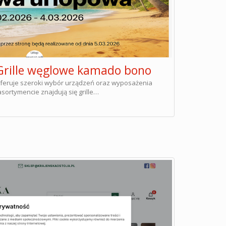
- Grille węglowe kamado bono
pl oferuje szeroki wybór urządzeń oraz wyposażenia
ortymencie znajdują się grille…