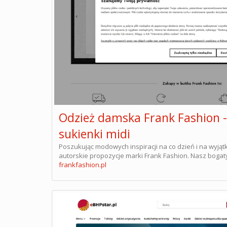
Odzież damska Frank Fashion -
sukienki midi
Poszukując modowych inspiracji na co dzień i na wyją
autorskie propozycje marki Frank Fashion. Nasz boga
frankfashion.pl