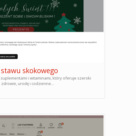
y stawu skokowego
 suplementami i witaminami, który oferuje szeroki
 zdrowie, urodę i codzienne…