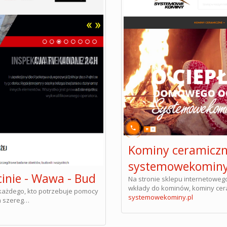
Kominy ceramiczne
systemowekomin
inie - Wawa - Bud
Na stronie sklepu internetoweg
wkłady do kominów, kominy cer
 każdego, kto potrzebuje pomocy
systemowekominy.pl
a szereg…