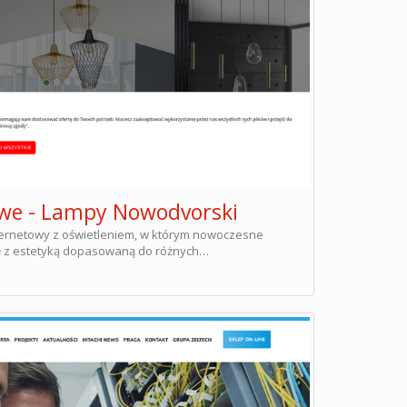
owe - Lampy Nowodvorski
ternetowy z oświetleniem, w którym nowoczesne
ię z estetyką dopasowaną do różnych…