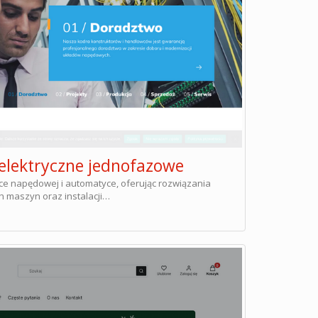
ki elektryczne jednofazowe
nice napędowej i automatyce, oferując rozwiązania
 maszyn oraz instalacji…