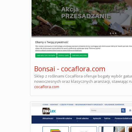
Bonsai - cocaflora.com
Sklep z roślinami CocaFlora oferuje bogaty wybór ga
nowoczesnych oraz klasycznych aranżacji, stawiając
cocaflora.com